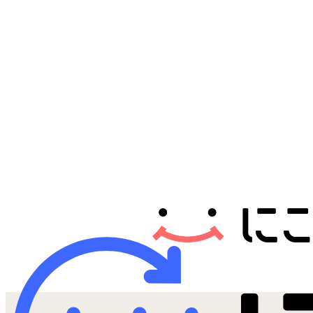
Androidから探す
iPadから探す
Tabletから探す
にこスマについて
サポートセンター
お客さまの声
ニュース
にこスマ通信