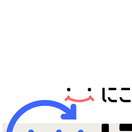
Androidから探す
iPadから探す
Tabletから探す
にこスマについて
サポートセンター
お客さまの声
ニュース
にこスマ通信