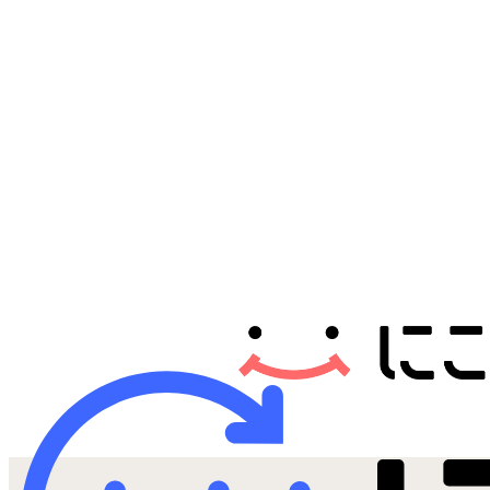
Androidから探す
iPadから探す
Tabletから探す
にこスマについて
サポートセンター
お客さまの声
ニュース
にこスマ通信