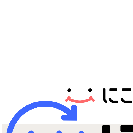
Androidから探す
iPadから探す
Tabletから探す
にこスマについて
サポートセンター
お客さまの声
ニュース
にこスマ通信