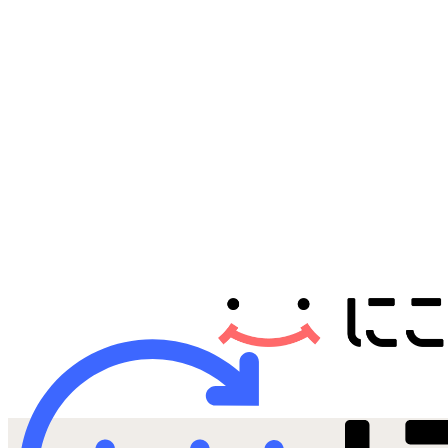
Androidから探す
iPadから探す
Tabletから探す
にこスマについて
サポートセンター
お客さまの声
ニュース
にこスマ通信