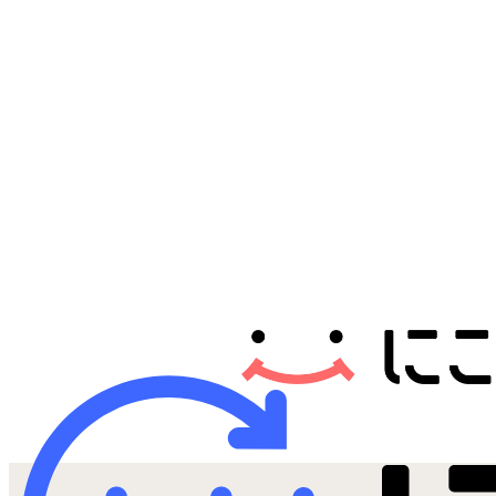
Androidから探す
iPadから探す
Tabletから探す
にこスマについて
サポートセンター
お客さまの声
ニュース
にこスマ通信