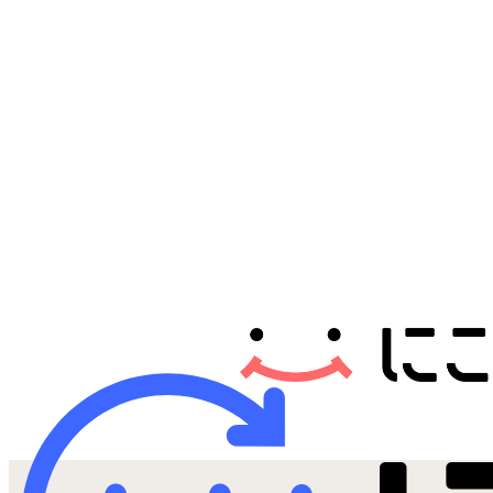
Androidから探す
iPadから探す
Tabletから探す
にこスマについて
サポートセンター
お客さまの声
ニュース
にこスマ通信