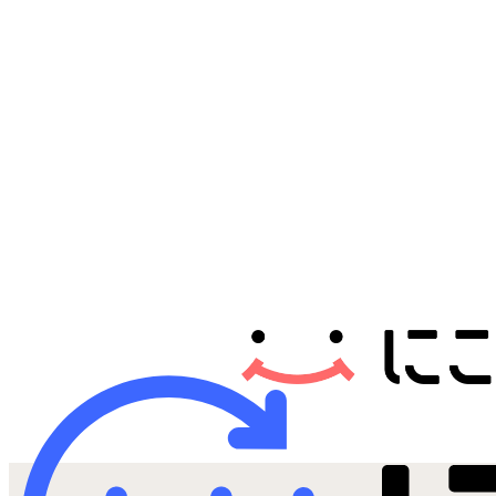
Androidから探す
iPadから探す
Tabletから探す
にこスマについて
サポートセンター
お客さまの声
ニュース
にこスマ通信