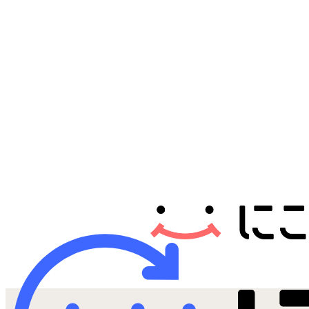
Androidから探す
iPadから探す
Tabletから探す
にこスマについて
サポートセンター
お客さまの声
ニュース
にこスマ通信