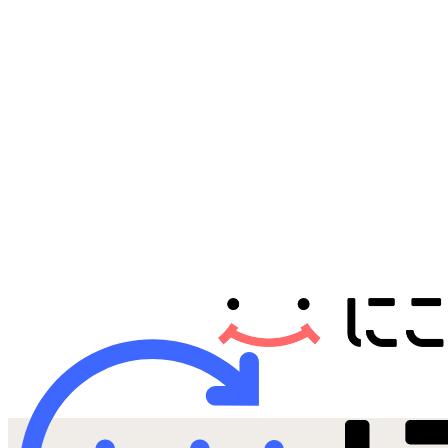
Androidから探す
iPadから探す
Tabletから探す
にこスマについて
サポートセンター
お客さまの声
ニュース
にこスマ通信