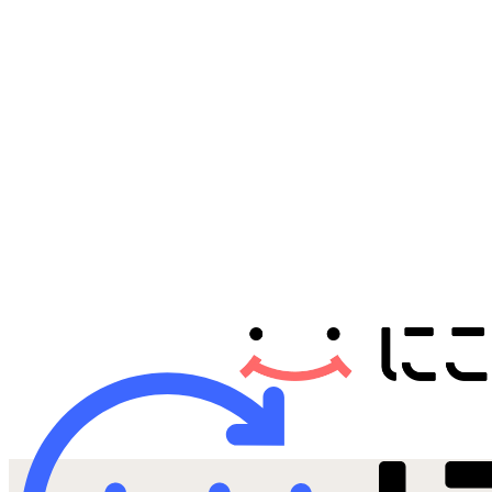
Androidから探す
iPadから探す
Tabletから探す
にこスマについて
サポートセンター
お客さまの声
ニュース
にこスマ通信