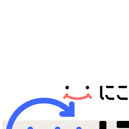
Androidから探す
iPadから探す
Tabletから探す
にこスマについて
サポートセンター
お客さまの声
ニュース
にこスマ通信