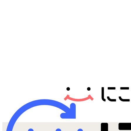
Androidから探す
iPadから探す
Tabletから探す
にこスマについて
サポートセンター
お客さまの声
ニュース
にこスマ通信