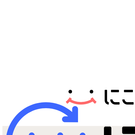
Androidから探す
iPadから探す
Tabletから探す
にこスマについて
サポートセンター
お客さまの声
ニュース
にこスマ通信