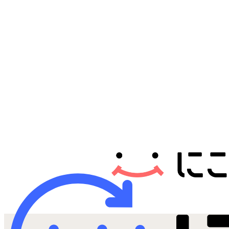
Androidから探す
iPadから探す
Tabletから探す
にこスマについて
サポートセンター
お客さまの声
ニュース
にこスマ通信