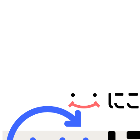
Androidから探す
iPadから探す
Tabletから探す
にこスマについて
サポートセンター
お客さまの声
ニュース
にこスマ通信