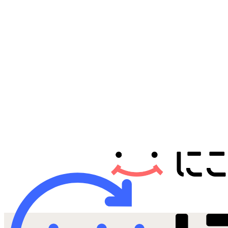
Androidから探す
iPadから探す
Tabletから探す
にこスマについて
サポートセンター
お客さまの声
ニュース
にこスマ通信