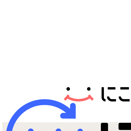
Androidから探す
iPadから探す
Tabletから探す
にこスマについて
サポートセンター
お客さまの声
ニュース
にこスマ通信