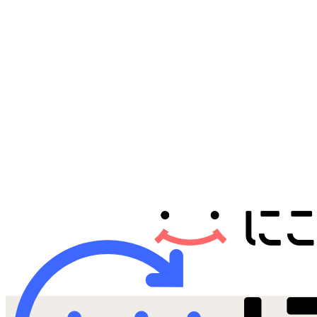
Androidから探す
iPadから探す
Tabletから探す
にこスマについて
サポートセンター
お客さまの声
ニュース
にこスマ通信