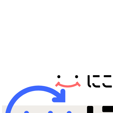
Androidから探す
iPadから探す
Tabletから探す
にこスマについて
サポートセンター
お客さまの声
ニュース
にこスマ通信