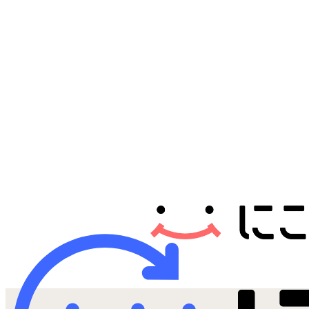
Androidから探す
iPadから探す
Tabletから探す
にこスマについて
サポートセンター
お客さまの声
ニュース
にこスマ通信