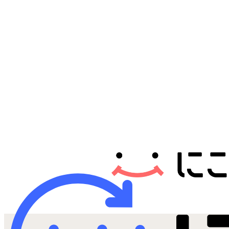
Androidから探す
iPadから探す
Tabletから探す
にこスマについて
サポートセンター
お客さまの声
ニュース
にこスマ通信