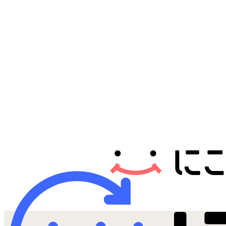
Androidから探す
iPadから探す
Tabletから探す
にこスマについて
サポートセンター
お客さまの声
ニュース
にこスマ通信