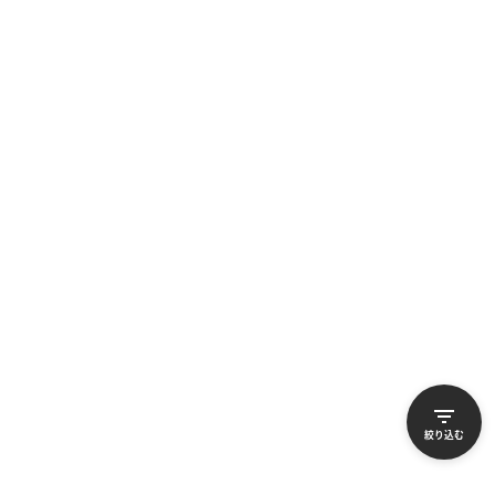
C-目立つ傷なし
C-目立つ傷なし
詳しく見る
詳しく見る
iPhone 12 Pro Max
iPhone 12 Pro Max
256GB
512GB
バッテリー
：
82
%
バッテリー
：
82
%
65,800
70,300
¥
¥
絞り込む