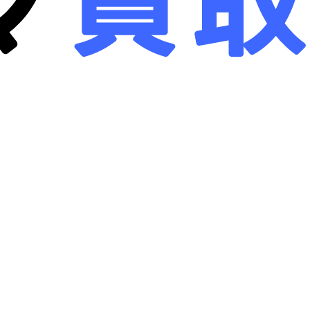
画面クリア
B-画面クリア
詳しく見る
詳しく見る
ne 12 Pro
256GB
iPhone 12 Pro
256GB
リー
：
84
%
バッテリー
：
83
%