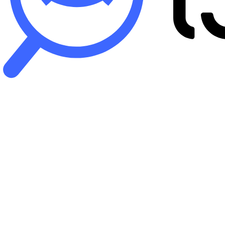
B
iP
バ