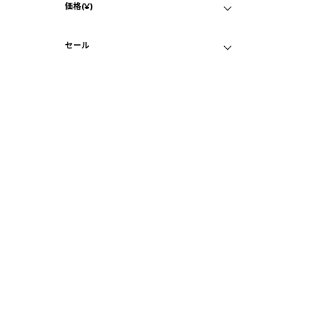
価格(¥)
パシフィックブルー
マイページ
C
目立つ傷なし
シルバー
セール
iP
バ
セール対象品
¥
B