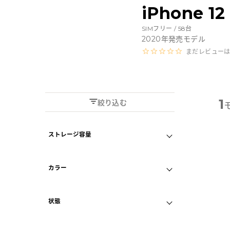
Androidから探す
iPhone 
SIMフリー /
58
台
iPadから探す
2020
年発売モデル
まだレビュー
Tabletから探す
にこスマについて
1
絞り込む
サポートセンター
ストレージ容量
B
128GB
256GB
お客さまの声
カラー
512GB
ニュース
ゴールド
状態
グラファイト
にこスマ通信
B
画面クリア