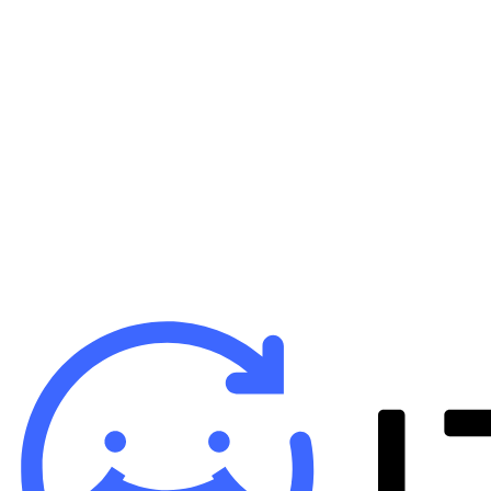
B
iP
バ
¥