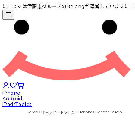
にこスマは伊藤忠グループのBelongが運営しています
にこ
iPhone
Android
iPad/Tablet
Home
>
>
iPhone
>
iPhone 12 Pro
中古スマートフォン
iPhoneから探す