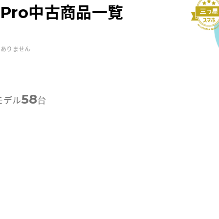
12 Pro中古商品一覧
はありません
58
モデル
台
-画面クリア
B-画面クリア
B-