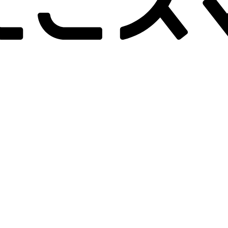
-画面クリア
B-画面クリア
B-
詳しく見る
詳しく見る
hone 12 Pro
128GB
iPhone 12 Pro
128GB
iPho
ッテリー
：
84
%
バッテリー
：
84
%
バッテ