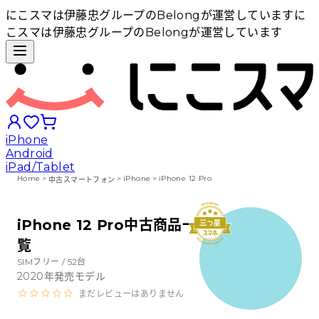
にこスマは伊藤忠グループのBelongが運営しています
に
こスマは伊藤忠グループのBelongが運営しています
iPhone
Android
iPad/Tablet
Home
>
>
iPhone
>
iPhone 12 Pro
中古スマートフォン
iPhoneから探す
iPhone 12 Pro中古商品一
覧
Androidから探す
SIMフリー /
52
台
2020
年発売モデル
iPadから探す
まだレビューはありません