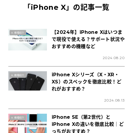
Tabletから探す
「
iPhone X
」の記事一覧
にこスマについて
【2024年】iPhone Xはいつま
8. 機種紹介
で現役で使える？サポート状況や
サポートセンター
おすすめの機種など
お客さまの声
2024.08.20
iPhone Xシリーズ（X・XR・
ニュース
8. 機種紹介
XS）のスペックを徹底比較！ど
れがおすすめ？
にこスマ通信
2024.08.13
マイページ
iPhone SE（第2世代）と
8. 機種紹介
iPhone Xの違いを徹底比較｜ど
っちがおすすめ？