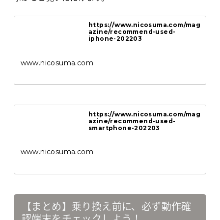
https://www.nicosuma.com/mag
azine/recommend-used-
iphone-202203
www.nicosuma.com
https://www.nicosuma.com/mag
azine/recommend-used-
smartphone-202203
www.nicosuma.com
【まとめ】乗り換え前に、必ず動作確
認端末をチェックしよう！