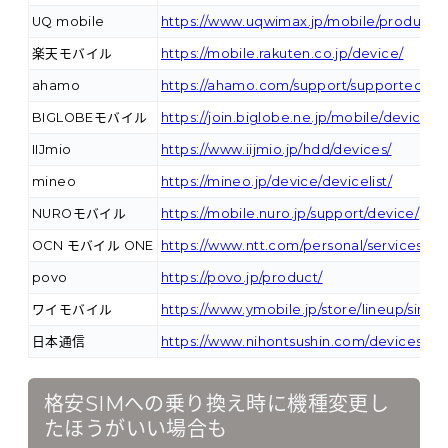
UQ mobile
https://www.uqwimax.jp/mobile/products/
楽天モバイル
https://mobile.rakuten.co.jp/device/
ahamo
https://ahamo.com/support/supported-ph
BIGLOBEモバイル
https://join.biglobe.ne.jp/mobile/device/c
IIJmio
https://www.iijmio.jp/hdd/devices/
mineo
https://mineo.jp/device/devicelist/
NUROモバイル
https://mobile.nuro.jp/support/device/
OCN モバイル ONE
https://www.ntt.com/personal/services/
povo
https://povo.jp/product/
ワイモバイル
https://www.ymobile.jp/store/lineup/sim_d
日本通信
https://www.nihontsushin.com/devices/de
格安SIMへの乗り換え時に機種変更し
たほうがいい場合も