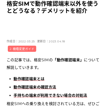
格安SIMで動作確認端末以外を使う
Tabletから探す
とどうなる？デメリットを紹介
にこスマについて
サポートセンター
作成日：
2022.03.25
更新日：
2023.04.18
お客さまの声
2. 機種変更ガイド
この記事では、格安SIMの
「動作確認端末」
について
ニュース
解説していきます。
にこスマ通信
動作確認端末とは
マイページ
動作確認端末の確認方法
手持ちの端末が利用できない場合の対処法
格安SIMへの乗り換えを検討されている方は、ぜひご