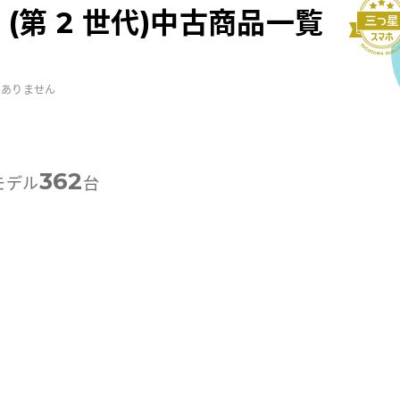
SE (第 2 世代)中古商品一覧
はありません
362
モデル
台
-外観プレミアム
A-外観プレミアム
B-