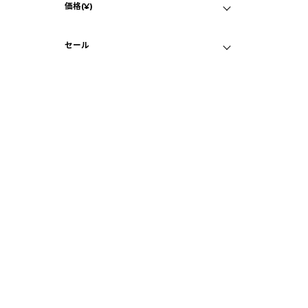
価格(¥)
ホワイト
マイページ
B
画面クリア
セール
iP
64
C
目立つ傷なし
セール対象品
バ
¥
B