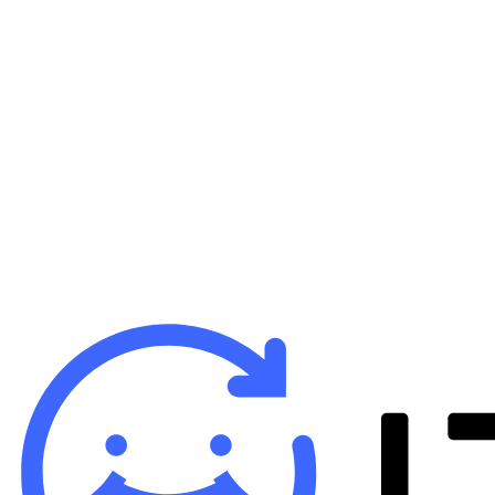
B
iP
64
バ
¥