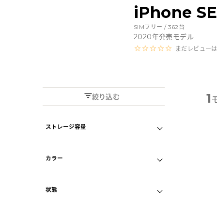
Androidから探す
iPhone 
SIMフリー /
362
台
iPadから探す
2020
年発売モデル
まだレビュー
Tabletから探す
にこスマについて
1
絞り込む
サポートセンター
ストレージ容量
A
64GB
128GB
お客さまの声
カラー
256GB
ニュース
ブラック
状態
レッド
にこスマ通信
A
外観プレミアム