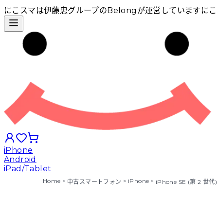
にこスマは伊藤忠グループのBelongが運営しています
にこ
iPhone
Android
iPad/Tablet
Home
>
>
iPhone
>
中古スマートフォン
iPhone SE (第 2 世代)
iPhoneから探す